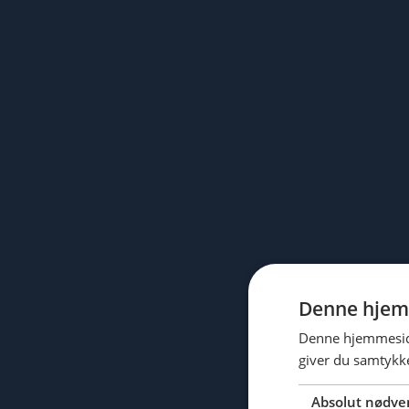
Denne hjem
Denne hjemmeside
giver du samtykke
Absolut nødve