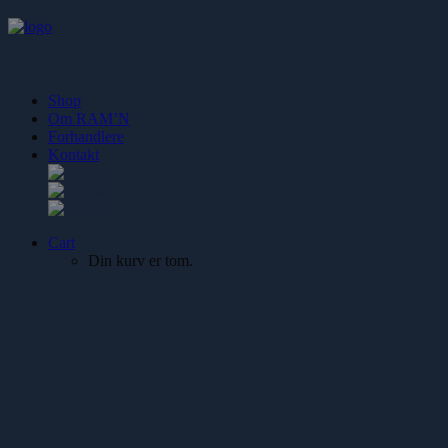
Shop
Om RAM’N
Forhandlere
Kontakt
Cart
Din kurv er tom.