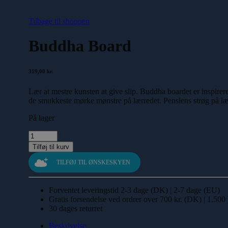
Tilbage til shoppen
Buddha Board
319,00
kr.
Lær at mestre kunsten at give slip. Buddha boardet er inspirere
de smukkeste mørke mønstre på lærredet. Penslens strøg på lærr
På lager
Buddha
Board
Tilføj til kurv
antal
TILFØJ TIL ØNSKESKYEN
Forventet leveringstid 2-3 dage (DK) | 2-7 dage (EU)
Gratis forsendelse ved ordrer over 700 kr. (DK) | 1.500
30 dages returret
Beskrivelse