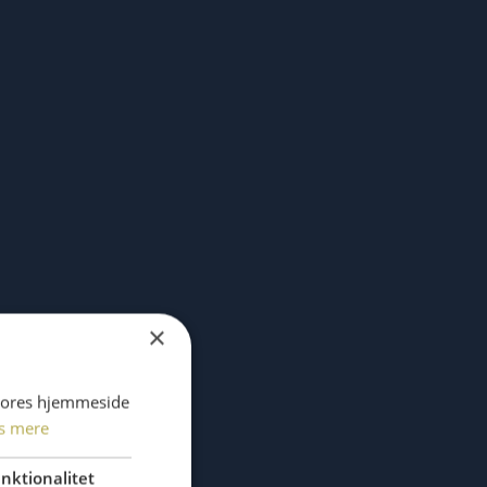
×
 vores hjemmeside
s mere
nktionalitet