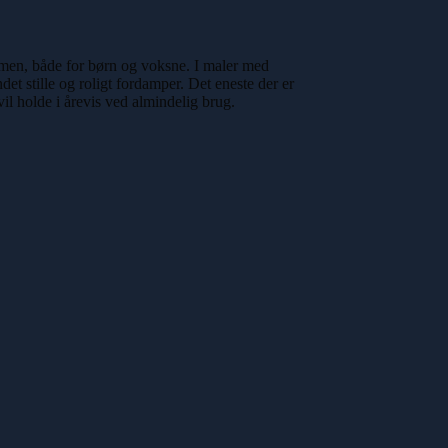
ismen, både for børn og voksne. I maler med
et stille og roligt fordamper. Det eneste der er
vil holde i årevis ved almindelig brug.