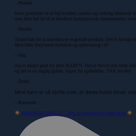
– Phoebe
Jeres produkter er af høj kvalitet, unikke og virkelig tiltalend
som ikke har tid til at håndtere komplicerede kunstrammer, hve
– Mariko
Tusind tak for at introducere et genialt produkt. Det er herligt
Med både drej-rundt-funktion og opbevaring i ét!
– Stig
Jeg er meget glad for jeres RAM’N. Det er blevet min faste d
og det er en daglig glæde. Super fin opfindelse. TAK for det!
– Dorte
Mine børn er så stolte over, at deres kunst bliver udst
– Rosmarie
SOMMERUDSALG: -30% på rammer i eg med akryl