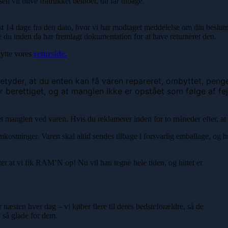
n vil blive fratrukket beløbet, du får tilbage.
est 14 dage fra den dato, hvor vi har modtaget meddelelse om din beslutn
e du inden da har fremlagt dokumentation for at have returneret den.
nytte vores
returside.
tyder, at du enten kan få varen repareret, ombyttet, pengen
er berettiget, og at manglen ikke er opstået som følge af fe
et manglen ved varen. Hvis du reklamerer inden for to måneder efter, at 
mkostninger. Varen skal altid sendes tilbage i forsvarlig emballage, og hu
ter at vi fik RAM’N op! Nu vil han tegne hele tiden, og hittet er
næsten hver dag – vi køber flere til deres bedsteforældre, så de
r så glade for dem.