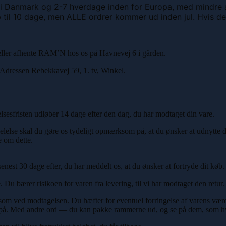
 i Danmark og 2-7 hverdage inden for Europa, med mindre and
 til 10 dage, men ALLE ordrer kommer ud inden jul. Hvis der
ller afhente RAM’N hos os på Havnevej 6 i gården.
Adressen Rebekkavej 59, 1. tv, Winkel.
lsesfristen udløber 14 dage efter den dag, du har modtaget din vare.
lelse skal du gøre os tydeligt opmærksom på, at du ønsker at udnytte di
e om dette.
enest 30 dage efter, du har meddelt os, at du ønsker at fortryde dit køb.
e. Du bærer risikoen for varen fra levering, til vi har modtaget den retu
om ved modtagelsen. Du hæfter for eventuel forringelse af varens vær
r på. Med andre ord — du kan pakke rammerne ud, og se på dem, som hvi