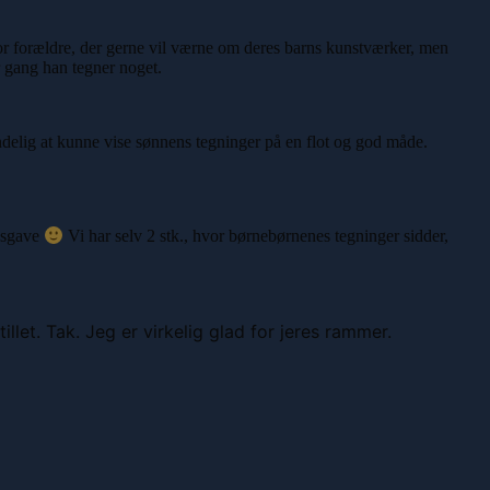
e for forældre, der gerne vil værne om deres barns kunstværker, men
r gang han tegner noget.
 endelig at kunne vise sønnens tegninger på en flot og god måde.
åbsgave
Vi har selv 2 stk., hvor børnebørnenes tegninger sidder,
illet. Tak. Jeg er virkelig glad for jeres rammer.