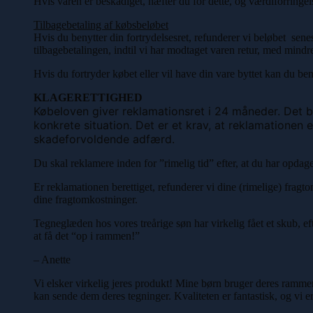
Hvis varen er beskadiget, hæfter du for dette, og værdiforringelse
Tilbagebetaling af købsbeløbet
Hvis du benytter din fortrydelsesret, refunderer vi beløbet sen
tilbagebetalingen, indtil vi har modtaget varen retur, med mindr
Hvis du fortryder købet eller vil have din vare byttet kan du be
KLAGERETTIGHED
Købeloven giver reklamationsret i 24 måneder. Det be
konkrete situation. Det er et krav, at reklamationen 
skadeforvoldende adfærd.
Du skal reklamere inden for ”rimelig tid” efter, at du har opdag
Er reklamationen berettiget, refunderer vi dine (rimelige) fragto
dine fragtomkostninger.
Tegneglæden hos vores treårige søn har virkelig fået et skub, ef
at få det “op i rammen!”
– Anette
Vi elsker virkelig jeres produkt! Mine børn bruger deres rammer 
kan sende dem deres tegninger. Kvaliteten er fantastisk, og vi e