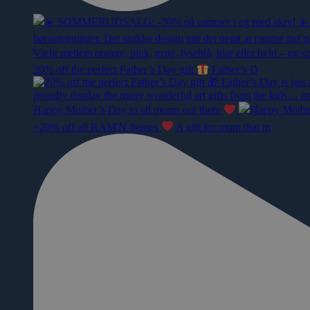
20% off the perfect Father’s Day gift
Father’s D
Happy Mother’s Day to all moms out there
−20% off all RAM'N frames
A gift for mum that m