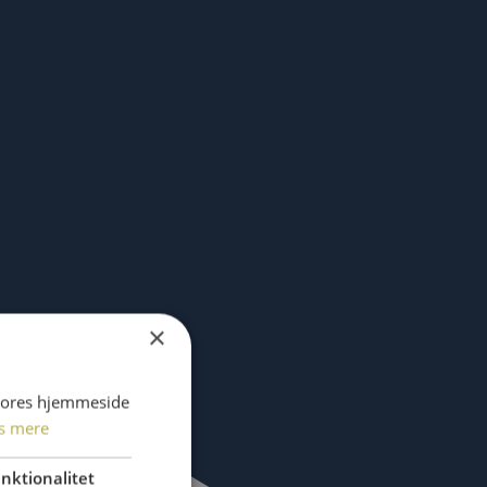
×
 vores hjemmeside
s mere
nktionalitet