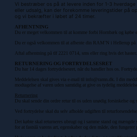
Vi bestræber os på at levere inden for 1-3 hverdage
eller udsalg, kan der forekomme leveringstider på op
og vi bekræfter i løbet af 24 timer.
AFHENTNING
Du er meget velkommen til at komme forbi Hornbæk og købe e
Du er også velkommen til at afhente din RAM’N i Hellerup på 
Aftal afhentning på tlf 2221 0714, sms eller ring hvis det haster.
RETURNERING OG FORTRYDELSESRET
Du har 14 dages fortrydelsesret, når du handler hos os. Fortryde
Meddelelsen skal gives via e-mail til info@ramn.dk. I din medde
modtagelse af varen uden samtidig at give os tydelig meddelels
Returnering
Du skal sende din ordre retur til os uden unødig forsinkelse og s
Ved fortrydelse skal du selv afholde udgiften til returforsendels
Det købte skal returneres ubrugt og i samme stand og mængde s
for at fastslå varens art, egenskaber og den måde, den fungere