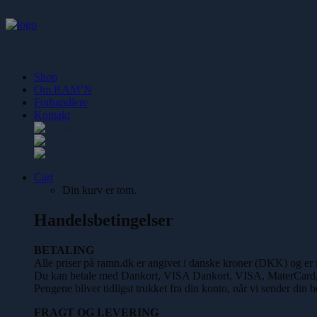
Shop
Om RAM’N
Forhandlere
Kontakt
Cart
Din kurv er tom.
Handelsbetingelser
BETALING
Alle priser på ramn.dk er angivet i danske kroner (DKK) og e
Du kan betale med Dankort, VISA Dankort, VISA, MaterCard,
Pengene bliver tidligst trukket fra din konto, når vi sender din be
FRAGT OG LEVERING