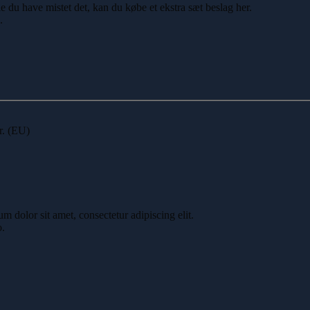
du have mistet det, kan du købe et ekstra sæt beslag her.
.
r. (EU)
um dolor sit amet, consectetur adipiscing elit.
o.