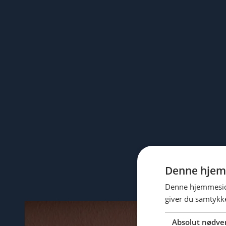
Denne hjem
Denne hjemmeside
giver du samtykke
Absolut nødve