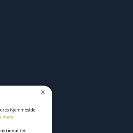
×
 vores hjemmeside
s mere
nktionalitet