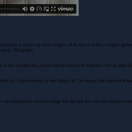
rammens to plader op mod væggen, så du kan se hullet i væggen gennem 
dreje 360 grader.
er den rammet ind, præcis som et kunstværk fortjener! Der er plads til h
ække ud i yderrammen, så den klikkes af. De mange fine kunstværk k
 i akrylkanten på rammens lange led og træk den ind mod rammens midte,