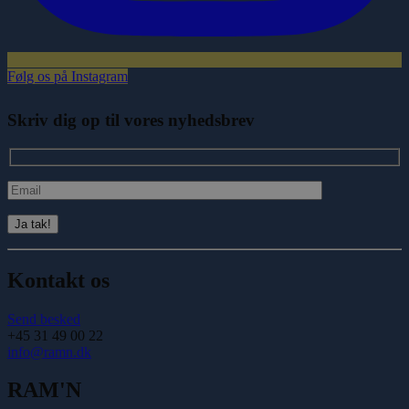
Følg os på Instagram
Skriv dig op til vores nyhedsbrev
Kontakt os
Send besked
+45 31 49 00 22
info@ramn.dk
RAM'N