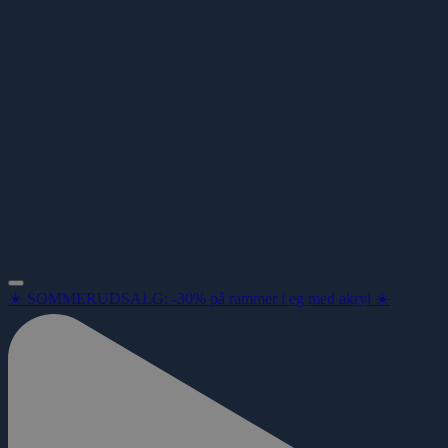
☀️ SOMMERUDSALG: -30% på rammer i eg med akryl ☀️