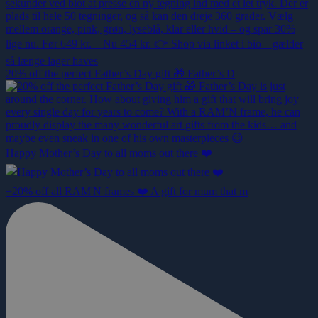
20% off the perfect Father’s Day gift 🎁 Father’s D
Happy Mother’s Day to all moms out there ❤️
−20% off all RAM'N frames ❤️ A gift for mum that m