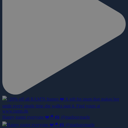
Happy easter everyone ❤️🐣 📸 @marlouvmarle