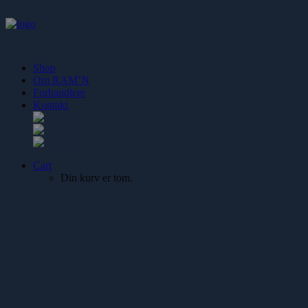
Shop
Om RAM’N
Forhandlere
Kontakt
Cart
Din kurv er tom.