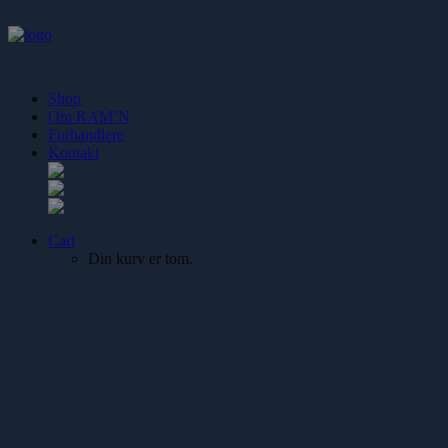
Shop
Om RAM’N
Forhandlere
Kontakt
Cart
Din kurv er tom.