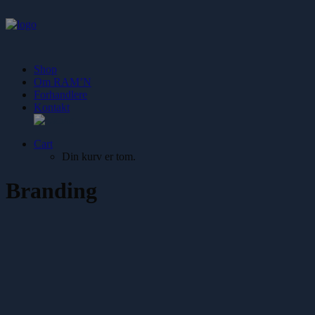
Shop
Om RAM’N
Forhandlere
Kontakt
Cart
Din kurv er tom.
Branding