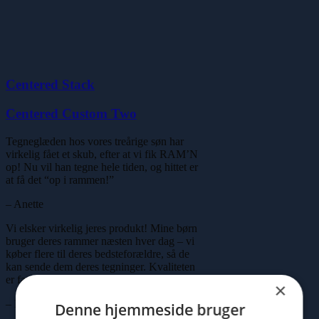
Centered Stack
Centered Custom Two
Tegneglæden hos vores treårige søn har
virkelig fået et skub, efter at vi fik RAM’N
op! Nu vil han tegne hele tiden, og hittet er
at få det “op i rammen!”
– Anette
Vi elsker virkelig jeres produkt! Mine børn
bruger deres rammer næsten hver dag – vi
køber flere til deres bedsteforældre, så de
kan sende dem deres tegninger. Kvaliteten
er fantastisk, og vi er så glade for dem.
×
– Phoebe
Denne hjemmeside bruger