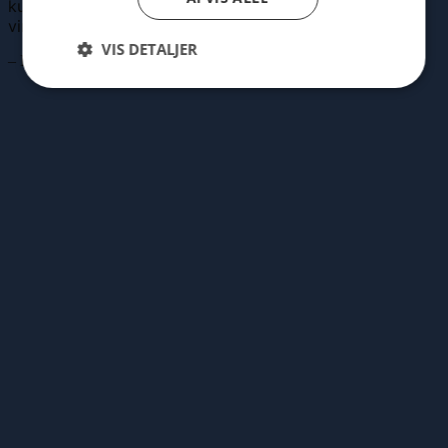
kunst bliver udstillet. Tak. Jeg er
virkelig glad for jeres rammer.
VIS DETALJER
– Rosmarie