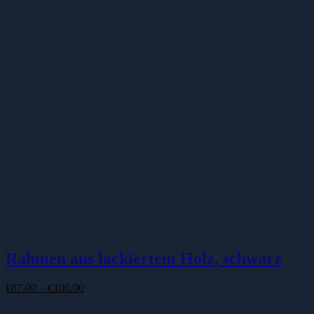
€87.00
€61.00.
Rahmen aus lackiertem Holz, schwarz
Preisspanne:
€
87.00
–
€
100.00
€87.00
bis