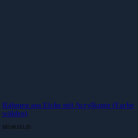
Rahmen aus Eiche mit Acrylkante (Farbe
wählen)
Ursprünglicher
Aktueller
€
87.00
€
61.00
Preis
Preis
war:
ist: