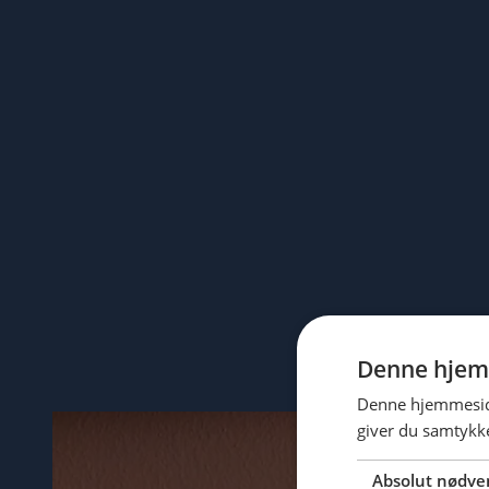
Denne hjem
Denne hjemmeside
giver du samtykke
Absolut nødve