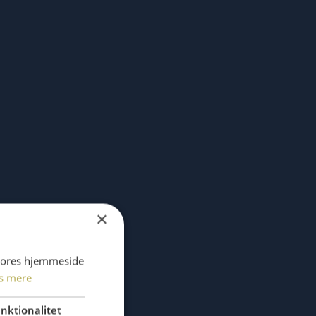
×
 vores hjemmeside
s mere
nktionalitet