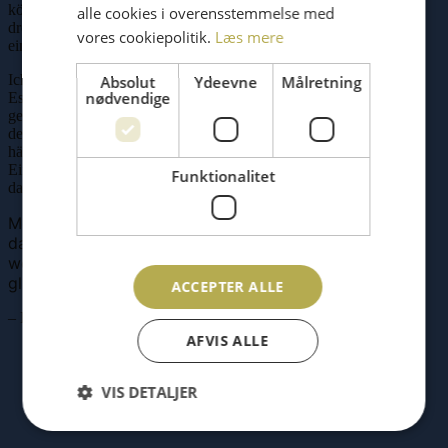
können. Das Ganze kommt mit einer
alle cookies i overensstemmelse med
drehbaren Funktion und Aufbewahrung in
vores cookiepolitik.
Læs mere
einem!
– Stig
Ich bin sehr glücklich mit Ihrem RAM’N.
Absolut
Ydeevne
Målretning
nødvendige
Es ist zu meinem Lieblings-Taufgeschenk
geworden 🙂 Wir haben selbst zwei, in
denen die Zeichnungen unserer Enkelkinder
hängen, und es bereitet uns täglich Freude.
Eine fantastische Erfindung. DANKE
Funktionalitet
dafür! – Dorte
Meine Kinder sind so stolz darauf,
dass ihre Kunstwerke ausgestellt
werden. Danke. Ich bin wirklich
glücklich mit Ihren Rahmen.
ACCEPTER ALLE
– Rosmarie
AFVIS ALLE
VIS DETALJER